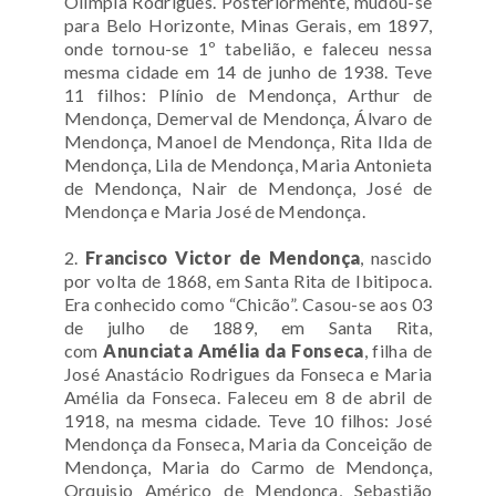
Olímpia Rodrigues. Posteriormente, mudou-se
para Belo Horizonte, Minas Gerais, em 1897,
onde tornou-se 1º tabelião, e faleceu nessa
mesma cidade em 14 de junho de 1938. Teve
11 filhos:
Plínio de Mendonça, Arthur de
Mendonça, Demerval de Mendonça, Álvaro de
Mendonça, Manoel de Mendonça, Rita Ilda de
Mendonça, Lila de Mendonça, Maria Antonieta
de Mendonça, Nair de Mendonça, José de
Mendonça e Maria José de Mendonça.
2.
Francisco Victor de Mendonça
, nascido
por volta de 1868, em Santa Rita de Ibitipoca.
Era conhecido como “Chicão”. Casou-se aos 03
de julho de 1889, em Santa Rita,
com
Anunciata Amélia da Fonseca
, filha de
José Anastácio Rodrigues da Fonseca e Maria
Amélia da Fonseca. Faleceu em 8 de abril de
1918, na mesma cidade. Teve 10 filhos:
José
Mendonça da Fonseca, Maria da Conceição de
Mendonça, Maria do Carmo de Mendonça,
Orquisio Américo de Mendonça, Sebastião