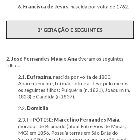
6.
Francisca de Jesus
, nascida por volta de 1762.
2ª GERAÇÃO E SEGUINTES
2.
José Fernandes Maia
e
Ana
t
iveram os seguintes
filhos:
2.1.
Eufrazina
, nascida por volta de 1800.
Aparentemente, foi mãe solteira. Teve pelo menos
os seguintes filhos: Pulquéria (n. 1821), Joaquim (n.
1823) e Candida (n.1837).
2.2.
Domitila
2.3. HIPÓTESE:
Marcelino Fernandes Maia
,
morador de Brumado (atual Entre Rios de Minas,
MG) em 1856. Possuía terras em São Brás do
Suaçuí, MG. Tinha terras em comum com Manoel