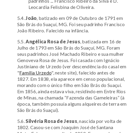
padrinhos ... Francisco Ribeiro da Silva e D.
Leocardia Felisbina de Oliveira.
5.4.
João
,
batizado em 09 de Outubro de 1791 em
São Brás do Suaçuí, MG. Foi seu padrinho Francisco
João Ribeiro. Falecido na infância.
5.5.
Angélica Rosa de Jesus
, batizada em 16 de
Julho de 1793 em São Brás do Suaçuí, MG. Foram
seus padrinhos José Machado Ribeiro e sua mulher
Genoveva Rosa de Jesus. Foi casada com
Ignácio
Justiniano de Urzedo (ver descendência do casal em
"
Família Urzedo
", neste site), falecido antes de
1827. Em 1838, ela aparece em censo populacional,
morando com o único filho em São Brás do Suaçuí.
Em 1856, ainda estava viva, residindo em Entre Rios
de Minas, na chamada “Fazenda das Gameleiras” (à
época, também possuía alguns alqueires de terra em
São Brás do Suaçuí).
5.6.
Silvéria Rosa de Jesus
, nascida por volta de
1802. Casou-se com Joaquim José de Santana