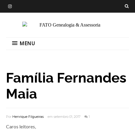
MENU
Família Fernandes
Maia
Por
Henrique Filgueiras
em setembro 01, 2017
1
Caros leitores,